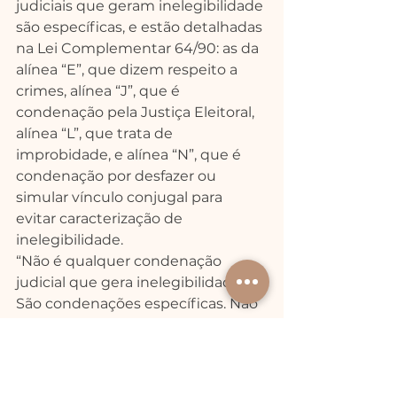
judiciais que geram inelegibilidade 
são específicas, e estão detalhadas 
na Lei Complementar 64/90: as da 
alínea “E”, que dizem respeito a 
crimes, alínea “J”, que é 
condenação pela Justiça Eleitoral, 
alínea “L”, que trata de 
improbidade, e alínea “N”, que é 
condenação por desfazer ou 
simular vínculo conjugal para 
evitar caracterização de 
inelegibilidade.
“Não é qualquer condenação 
judicial que gera inelegibilidade. 
São condenações específicas. Não 
há na lei qualquer dispositivo que 
caracterize inelegibilidade a partir 
de decisão da Justiça Trabalhista, 
especialmente em primeira 