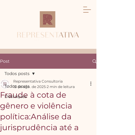
Post
Todos posts
Representativa Consultoria
Todos posts
12 de ago. de 2025
2 min de leitura
Fraude à cota de
Destaques
gênero e violência
política:Análise da
jurisprudência até a